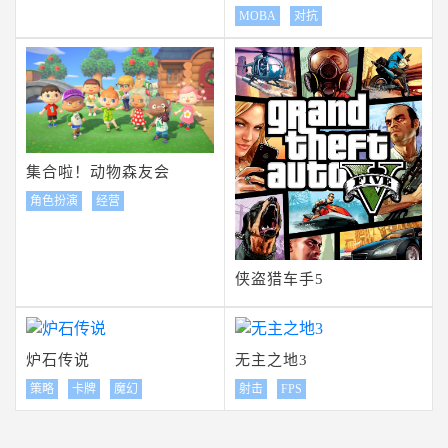
MOBA
对抗
集合啦！动物森友会
角色扮演
经营
侠盗猎车手5
炉石传说
无主之地3
策略
卡牌
魔幻
射击
FPS