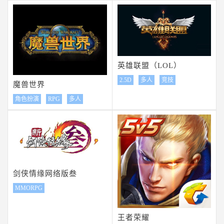
英雄联盟（LOL）
2.5D
多人
竞技
魔兽世界
角色扮演
RPG
多人
剑侠情缘网络版叁
MMORPG
王者荣耀