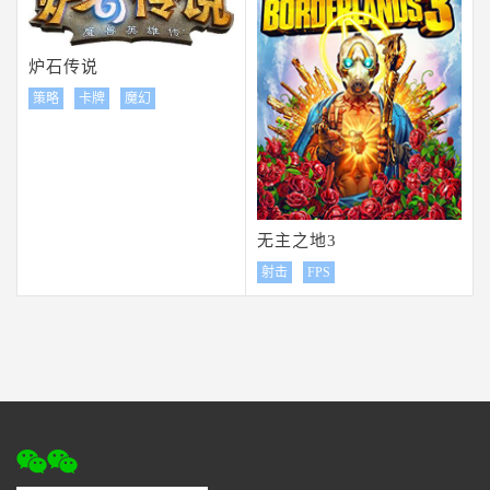
炉石传说
策略
卡牌
魔幻
无主之地3
射击
FPS