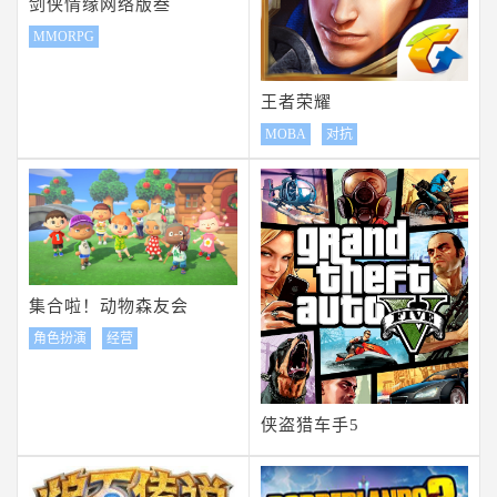
剑侠情缘网络版叁
MMORPG
王者荣耀
MOBA
对抗
集合啦！动物森友会
角色扮演
经营
侠盗猎车手5