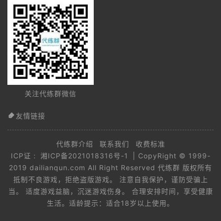
关注代练群微信
友情链接
代练群介绍
联系我们
收费标准
ICP证 :
湘ICP备2021018316号-1
| CopyRight © 1999-
2019 dailianqun.com All Right Reserved 代练群 版权所有
抵制不良游戏，拒绝盗版游戏。 注意自我保护，谨防受骗上
当。 适度游戏益脑，沉迷游戏伤身。 合理安排时间，享受健康
生活。适龄提示：适合18岁以上使用。