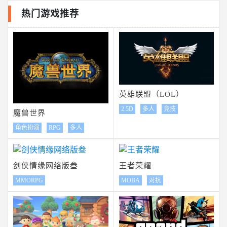
热门游戏推荐
英雄联盟（LOL）
2.5D
多人
竞技
魔兽世界
角色扮演
RPG
多人
剑侠情缘网络版叁
王者荣耀
MMORPG
MOBA
对抗