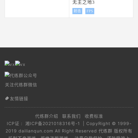
无主之地3
射击
FPS
关注代练群微信
友情链接
代练群介绍
联系我们
收费标准
ICP证 :
湘ICP备2021018316号-1
| CopyRight © 1999-
2019 dailianqun.com All Right Reserved 代练群 版权所有