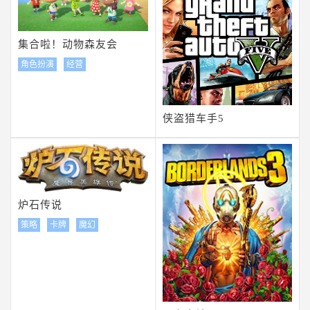
集合啦！动物森友会
角色扮演
经营
侠盗猎车手5
炉石传说
策略
卡牌
魔幻