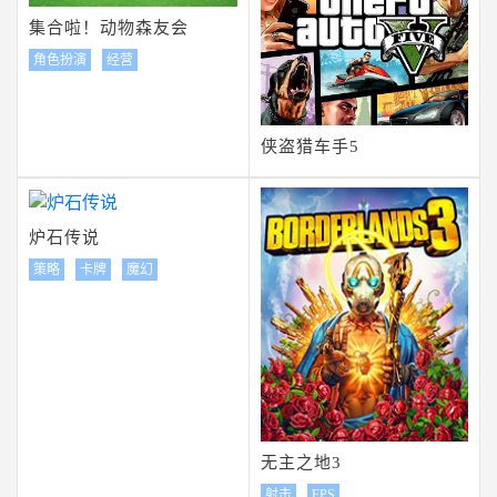
集合啦！动物森友会
角色扮演
经营
侠盗猎车手5
炉石传说
策略
卡牌
魔幻
无主之地3
射击
FPS