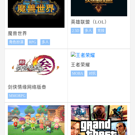
英雄联盟（LOL）
2.5D
多人
竞技
魔兽世界
角色扮演
RPG
多人
王者荣耀
MOBA
对抗
剑侠情缘网络版叁
MMORPG