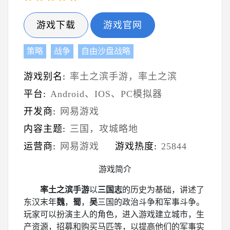
游戏下载
游戏官网
策略
战争
自由沙盘战略
游戏别名:
率土之滨手游，率土之滨
平台:
Android、IOS、PC模拟器
开发商:
网易游戏
内容主题:
三国，攻城略地
运营商:
网易游戏
游戏热度:
25844
游戏简介
率土之滨手游
以
三国志
的历史为基础，讲述了
东汉末年
魏
，
蜀
，
吴
三国的政治斗争和军事斗争。
玩家可以扮演主人的角色，进入游戏建立城市，生
产资源，招募和购买马匹等，以提高他们的军事实