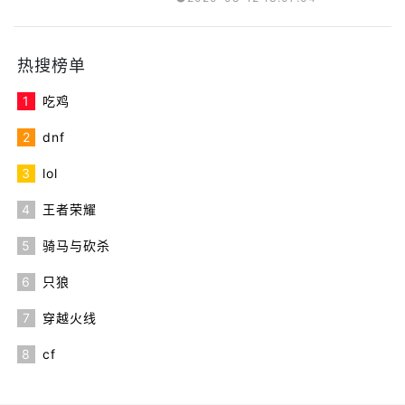
热搜榜单
1
吃鸡
2
dnf
3
lol
4
王者荣耀
5
骑马与砍杀
6
只狼
7
穿越火线
8
cf