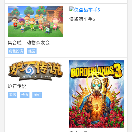
侠盗猎车手5
集合啦！动物森友会
角色扮演
经营
炉石传说
策略
卡牌
魔幻