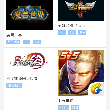
英雄联盟（LOL）
2.5D
多人
竞技
魔兽世界
角色扮演
RPG
多人
剑侠情缘网络版叁
MMORPG
王者荣耀
MOBA
对抗