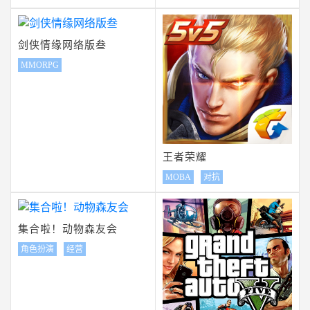
剑侠情缘网络版叁
MMORPG
王者荣耀
MOBA
对抗
集合啦！动物森友会
角色扮演
经营