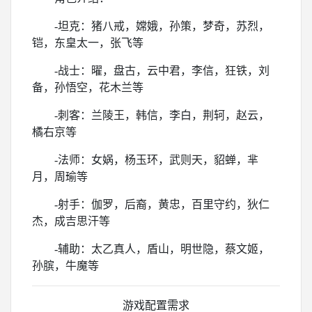
-坦克：猪八戒，嫦娥，孙策，梦奇，苏烈，
铠，东皇太一，张飞等
-战士：曜，盘古，云中君，李信，狂铁，刘
备，孙悟空，花木兰等
-刺客：兰陵王，韩信，李白，荆轲，赵云，
橘右京等
-法师：女娲，杨玉环，武则天，貂蝉，芈
月，周瑜等
-射手：伽罗，后裔，黄忠，百里守约，狄仁
杰，成吉思汗等
-辅助：太乙真人，盾山，明世隐，蔡文姬，
孙膑，牛魔等
游戏配置需求