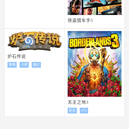
侠盗猎车手5
炉石传说
策略
卡牌
魔幻
无主之地3
射击
FPS