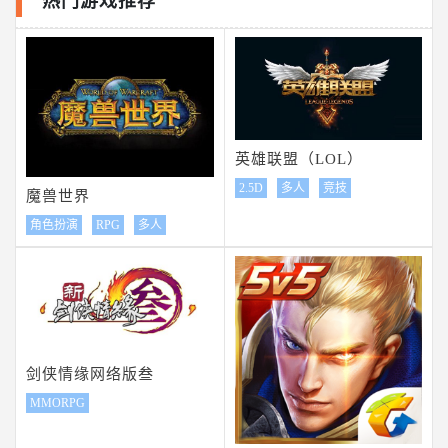
热门游戏推荐
英雄联盟（LOL）
2.5D
多人
竞技
魔兽世界
角色扮演
RPG
多人
剑侠情缘网络版叁
MMORPG