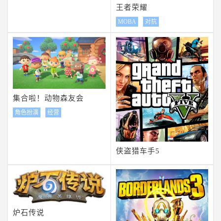
王者荣耀
MOBA
对抗
集合啦！动物森友会
角色扮演
经营
侠盗猎车手5
炉石传说