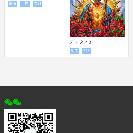
策略
卡牌
魔幻
无主之地3
射击
FPS