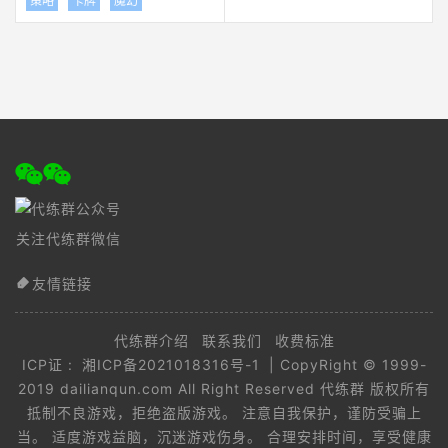
策略
卡牌
魔幻
关注代练群微信
友情链接
代练群介绍
联系我们
收费标准
ICP证 :
湘ICP备2021018316号-1
| CopyRight © 1999-
2019 dailianqun.com All Right Reserved 代练群 版权所有
抵制不良游戏，拒绝盗版游戏。 注意自我保护，谨防受骗上
当。 适度游戏益脑，沉迷游戏伤身。 合理安排时间，享受健康