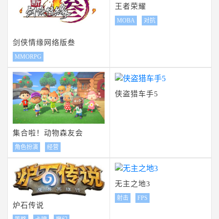
王者荣耀
MOBA
对抗
剑侠情缘网络版叁
MMORPG
侠盗猎车手5
集合啦！动物森友会
角色扮演
经营
无主之地3
射击
FPS
炉石传说