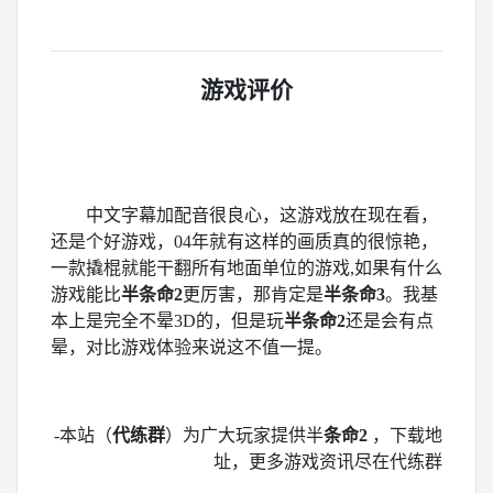
游戏评价
中文字幕加配音很良心，这游戏放在现在看，
还是个好游戏，
04年就有这样的画质真的很惊艳，
一款撬棍就能干翻所有地面单位的游戏,如果有什么
游戏能比
半条命2
更厉害，那肯定是
半条命3
。
我基
本上是完全不晕3D的，但是玩
半条命2
还是会有点
晕，对比游戏体验来说这不值一提。
-本站（
代练群
）为广大玩家提供半
条命2
，下载地
址，更多游戏资讯尽在代练群