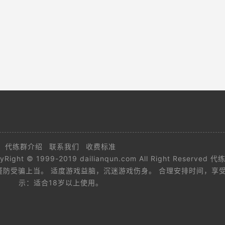
代练群介绍
联系我们
收费标准
yRight © 1999-2019 dailianqun.com All Right Reserve
谨防受骗上当。 适度游戏益脑，沉迷游戏伤身。 合理安排时间，享
示：适合18岁以上使用。