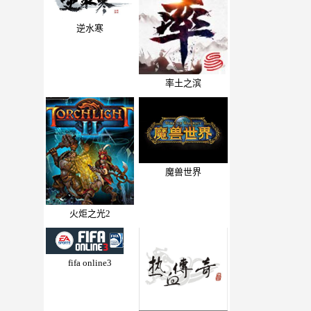
逆水寒
率土之滨
魔兽世界
火炬之光2
fifa online3